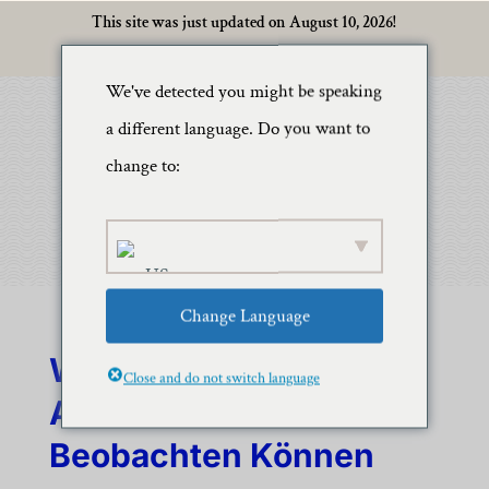
This site was just updated on August 10, 2026!
We've detected you might be speaking
a different language. Do you want to
change to:
Change Language
Wann, Wo Und Wie Sie
Close and do not switch language
Auf Oahu Wale
Beobachten Können