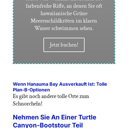
farbenfrohe Riffe, an denen Sie oft
hawaiianische Grüne
Meeresschildkröten im klaren
Wasser schwimmen sehen.
Jetzt buchen!
Wenn Hanauma Bay Ausverkauft Ist: Tolle
Plan-B-Optionen
Es gibt noch andere tolle Orte zum
Schnorcheln!
Nehmen Sie An Einer Turtle
Canyon-Bootstour Teil