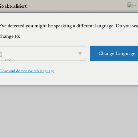
6 aktualisiert!
've detected you might be speaking a different language. Do you w
Heim
Re
change to:
Change Language
aii – Schnorcheltour An Der
Close and do not switch language