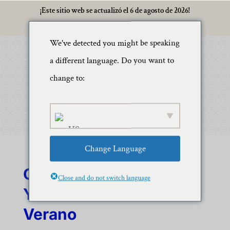
¡Este sitio web se actualizó el 6 de agosto de 2026!
We've detected you might be speaking
a different language. Do you want to
change to:
Change Language
Oahu En Julio: Sol, Surf
Close and do not switch language
Y Celebraciones De
Verano