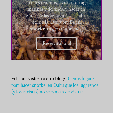
arrecifes remotos, avistar tortugas
marinas y delfines, y nadar en
algunas de las aguas más cristalinas
de la isla. Descubre
Buen
snorkeling en Oahu
¡hoy!
¡Reserva ahora!
Echa un vistazo a otro blog:
Buenos lugares
para hacer snorkel en Oahu que los lugareños
(y los turistas) no se cansan de visitar
.