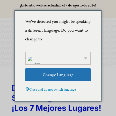
¡Este sitio web se actualizó el 7 de agosto de 2026!
We've detected you might be speaking
a different language. Do you want to
change to:
Change Language
Dónde Encontrar Buen
Close and do not switch language
Snorkeling En Oahu:
¡los 7 Mejores Lugares!