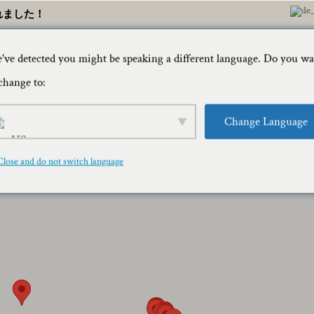
れました！
've detected you might be speaking a different language. Do you w
家
旅行ブロ
change to:
Change Language
Close and do not switch language