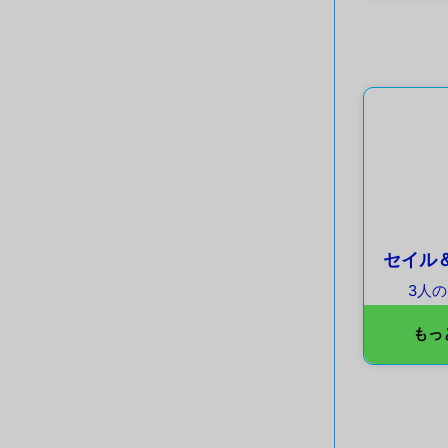
セイル
3人
もっ