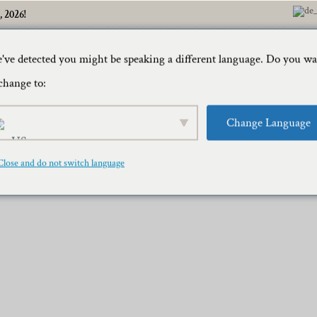
 2026!
've detected you might be speaking a different language. Do you w
家
旅行ブロ
change to:
Change Language
チャー・ミッドデイ・ワイルドラ
Close and do not switch language