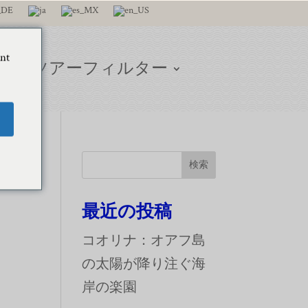
ant
グ
ツアーフィルター
イ
検索
最近の投稿
コオリナ：オアフ島
の太陽が降り注ぐ海
岸の楽園