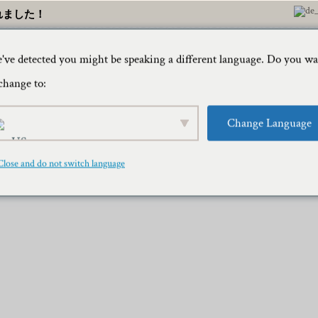
れました！
've detected you might be speaking a different language. Do you w
家
旅行ブロ
change to:
Change Language
– アドベンチャー / シュノーケ
Close and do not switch language