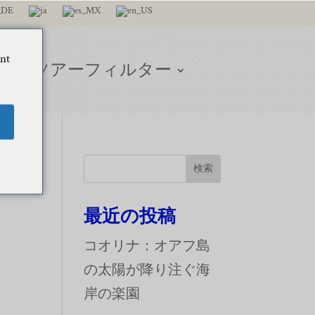
ant
グ
ツアーフィルター
ル
検索
最近の投稿
コオリナ：オアフ島
の太陽が降り注ぐ海
岸の楽園