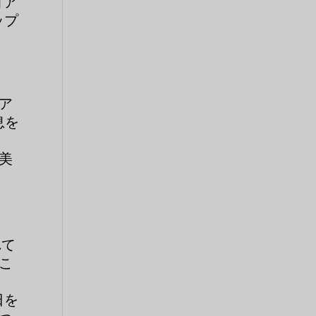
ョア
ップ
ア
息を
美
れて
こ
日を