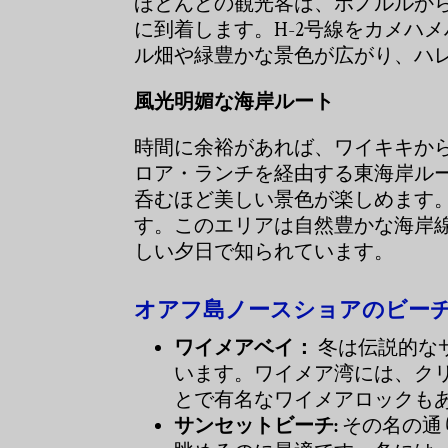
ほとんどの観光客は、ホノルルか
に到着します。H-2号線をカメハ
ル畑や緑豊かな景色が広がり、ハ
風光明媚な海岸ルート
時間に余裕があれば、ワイキキか
ロア・ランチを経由する東海岸ル
呑むほど美しい景色が楽しめます
す。このエリアは自然豊かな海岸
しい夕日で知られています。
オアフ島ノースショアのビー
ワイメアベイ：
冬は伝説的な
います。ワイメア湾には、ク
とで有名なワイメアロックも
サンセットビーチ:
その名の通