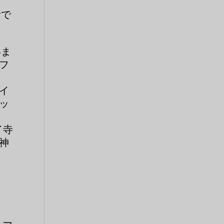
所で
いま
フ
イ
ッ
イ寺
神