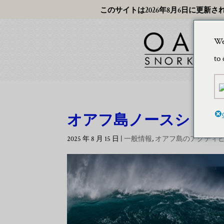
このサイトは2026年8月6日に更新さ
We
to 
オアフ島ノースショア
2025 年 8 月 15 日
|
一般情報
,
オアフ島のアクティ