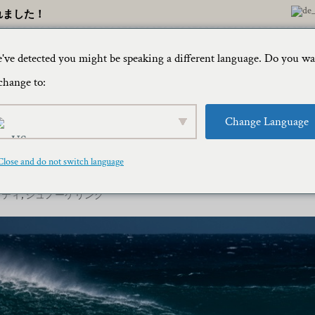
れました！
've detected you might be speaking a different language. Do you w
家
旅行ブロ
change to:
Change Language
：ハワイのゆったりとした楽園
Close and do not switch language
ビティ
,
シュノーケリング