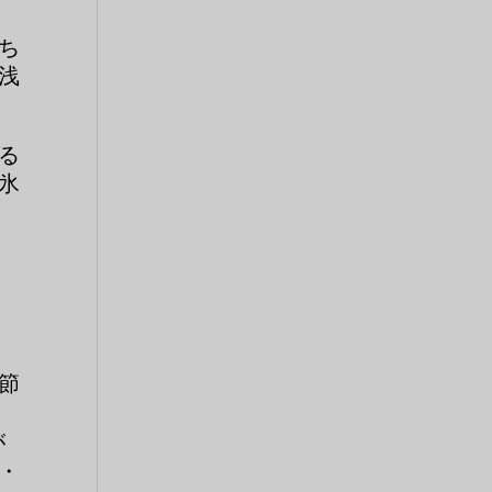
ち
浅
る
氷
節
が
・