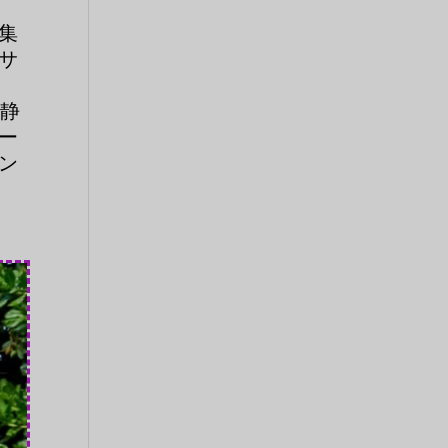
集
サ
た静
ー
ン